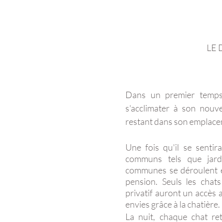
LE
Dans un premier temps
s'acclimater à son nou
restant dans son emplace
Une fois qu'il se sentira
communs tels que jardi
communes se déroulent en
pension. Seuls les chat
privatif auront un accès a
envies grâce à la chatière.
La nuit, chaque chat r