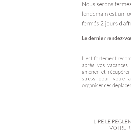
Nous serons fermés l
lendemain est un jo
fermés 2 jours d’affi
Le dernier rendez-vou
Il est fortement reco
après vos vacances 
amener et récupérer 
stress pour votre a
organiser ces déplace
LIRE LE REGL
VOTRE 