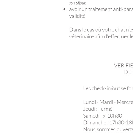
son séjour.
avoir un traitement anti-para
validité
Dans le cas où votre chat n’e
vétérinaire afin d’effectuer l
VERIFI
DE 
Les check-in/out se fo
Lundi - Mardi - Mercr
Jeudi : Fermé
Samedi : 9-10h30
Dimanche : 17h30-18h
Nous sommes ouverts l