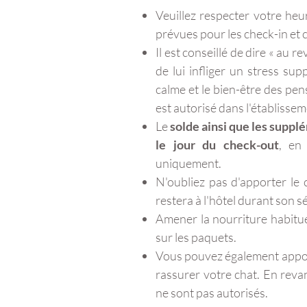
Veuillez respecter votre he
prévues pour les check-in et 
Il est conseillé de dire « au r
de lui infliger un stress sup
calme et le bien-être des p
est autorisé dans l'établisseme
Le
solde ainsi que les suppl
le jour du check-out
, en
uniquement.
N'oubliez pas d'apporter le 
restera à l'hôtel durant son s
Amener la nourriture habitue
sur les paquets.
Vous pouvez également appor
rassurer votre chat. En revan
ne sont pas autorisés.